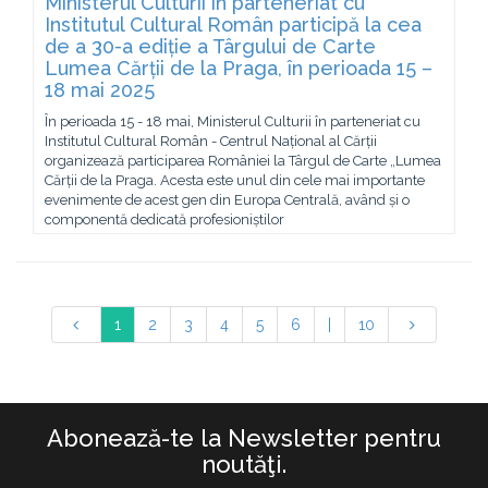
Ministerul Culturii în parteneriat cu
Institutul Cultural Român participă la cea
de a 30-a ediție a Târgului de Carte
Lumea Cărții de la Praga, în perioada 15 –
18 mai 2025
În perioada 15 - 18 mai, Ministerul Culturii în parteneriat cu
Institutul Cultural Român - Centrul Național al Cărții
organizează participarea României la Târgul de Carte „Lumea
Cărții de la Praga. Acesta este unul din cele mai importante
evenimente de acest gen din Europa Centrală, având și o
componentă dedicată profesioniștilor
1
2
3
4
5
6
|
10
Abonează-te la Newsletter pentru
noutăţi.