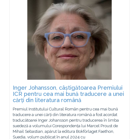
Inger Johansson, câștigătoarea Premiului
ICR pentru cea mai bună traducere a unei
cărți din literatura română
Premiul Institutului Cultural Român pentru cea mai bună
traducere a unei cărți din literatura română a fost acordat
traducătoarei Inger Johansson pentru traducerea în limba
suedeză a volumului Corespondența lui Marcel Proust de
Mihail Sebastian, apărut la editura Bokförlaget Faethon,
Suedia, volum publicat în anul 2024 cu