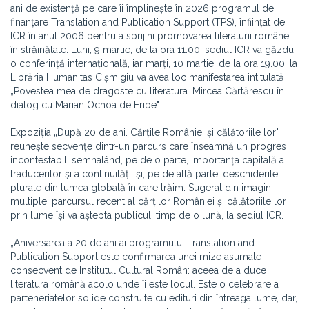
ani de existență pe care îi împlinește în 2026 programul de
finanțare Translation and Publication Support (TPS), înființat de
ICR în anul 2006 pentru a sprijini promovarea literaturii române
în străinătate. Luni, 9 martie, de la ora 11.00, sediul ICR va găzdui
o conferință internațională, iar marți, 10 martie, de la ora 19.00, la
Librăria Humanitas Cișmigiu va avea loc manifestarea intitulată
„Povestea mea de dragoste cu literatura. Mircea Cărtărescu în
dialog cu Marian Ochoa de Eribe".
Expoziția „După 20 de ani. Cărțile României și călătoriile lor"
reunește secvențe dintr-un parcurs care înseamnă un progres
incontestabil, semnalând, pe de o parte, importanța capitală a
traducerilor și a continuității și, pe de altă parte, deschiderile
plurale din lumea globală în care trăim. Sugerat din imagini
multiple, parcursul recent al cărților României și călătoriile lor
prin lume își va aștepta publicul, timp de o lună, la sediul ICR.
„Aniversarea a 20 de ani ai programului Translation and
Publication Support este confirmarea unei mize asumate
consecvent de Institutul Cultural Român: aceea de a duce
literatura română acolo unde îi este locul. Este o celebrare a
parteneriatelor solide construite cu edituri din întreaga lume, dar,