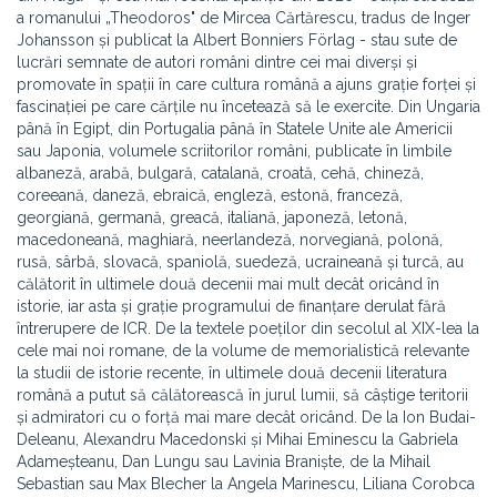
a romanului „Theodoros" de Mircea Cărtărescu, tradus de Inger
Johansson și publicat la Albert Bonniers Förlag - stau sute de
lucrări semnate de autori români dintre cei mai diverși și
promovate în spații în care cultura română a ajuns grație forței și
fascinației pe care cărțile nu încetează să le exercite. Din Ungaria
până în Egipt, din Portugalia până în Statele Unite ale Americii
sau Japonia, volumele scriitorilor români, publicate în limbile
albaneză, arabă, bulgară, catalană, croată, cehă, chineză,
coreeană, daneză, ebraică, engleză, estonă, franceză,
georgiană, germană, greacă, italiană, japoneză, letonă,
macedoneană, maghiară, neerlandeză, norvegiană, polonă,
rusă, sârbă, slovacă, spaniolă, suedeză, ucraineană și turcă, au
călătorit în ultimele două decenii mai mult decât oricând în
istorie, iar asta și grație programului de finanțare derulat fără
întrerupere de ICR. De la textele poeților din secolul al XIX-lea la
cele mai noi romane, de la volume de memorialistică relevante
la studii de istorie recente, în ultimele două decenii literatura
română a putut să călătorească în jurul lumii, să câștige teritorii
și admiratori cu o forță mai mare decât oricând. De la Ion Budai-
Deleanu, Alexandru Macedonski și Mihai Eminescu la Gabriela
Adameșteanu, Dan Lungu sau Lavinia Braniște, de la Mihail
Sebastian sau Max Blecher la Angela Marinescu, Liliana Corobca