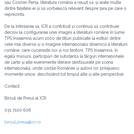
sau Cosmin Perța, literatura română a reușit să-și arate multe
dintre fațetele ei și să vorbească relevant despre țara pe care o
reprezintă.
De la înființarea sa, ICR a contribuit și continuă să contribuie
decisiv la configurarea unei imagini a literaturii române în lume.
TPS înseamnă acum 1000 de titluri publicate la edituri dintre
cele mai diverse și o imagine internațională dinamică a literaturii
române, care cucerește noi și noi teritorii. TPS înseamnă, în
egală măsură, participări de substanță la târguri internaționale
de carte și alte evenimente literare desfășurate pe scena
internațională, unde cărțile României și autorii lor prilejuiesc
momente unice, deschizând tot timpul alte și alte perspective.
Contact:
Biroul de Presă al ICR
031 7100 606
biroul.presa@icr.ro