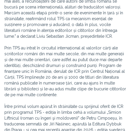
mai ales, a recunoașterii de care autorii de limbă română se
bucură pe scena internațională, alături de traducători valoroși.
Marcăm această etapă printr-o serie de evenimente în țară și în
străinătate, reafirmând rolul TPS ca mecanism esențial de
susținere și promovare și aducând, o dată în plus, vocile
literaturii române în atenția editorilor și cititorilor din întreaga
lume
.
" a declarat Liviu Sebastian Jicman, președintele ICR.
Prin TPS au intrat în circuitul internațional al valorilor cărți ale
scriitorilor români din mai multe secole, din mai multe generații
și de mai multe orientări, care astfel au putut duce mai departe
identități, deschizând drumuri și construind punți. Program de
finanțare unic în România, derulat de ICR prin Centrul Național al
Cărții, TPS împlinește 20 de ani și 1000 de titluri din literatura
română publicate în numeroase țări, care au ajuns în multe
librării și biblioteci și le-au adus multe clipe de bucurie cititorilor
de pe mai multe continente.
Între primul volum apărut în străinătate cu sprijinul oferit de ICR
prin programul TPS - ediția în limba cehă a volumului „Simion
Liftnicul (roman cu îngeri şi moldoveni)" de Petru Cimpoeșu, în
traducerea semnată de Jiří Našinec, apărută la Editura Dybbuk
din Praga - și cea mai recentă apariție din 2026 - ediția suedeză