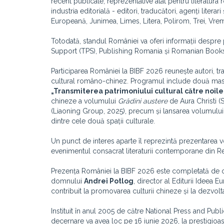
recent publicate, reprezentative atât pentru literatura
industria editorială - editori, traducători, agenți litera
Europeană, Junimea, Limes, Litera, Polirom, Trei, Vreme
Totodată, standul României va oferi informații despre 
Support (TPS), Publishing Romania și Romanian Books 
Participarea României la BIBF 2026 reunește autori, trad
cultural româno-chinez.
Programul include două maste
„Transmiterea patrimoniului cultural către noile 
chineze a volumului
Grădini austere
de Aura Christi (
(Liaoning Group, 2025), precum și lansarea volumulu
dintre cele două spații culturale.
Un punct de interes aparte îl reprezintă prezentarea vo
evenimentul consacrat literaturii contemporane din R
Prezența României la BIBF 2026 este completată de o 
domnului
Andrei Potlog
, director al Editurii Ideea 
contribuit la promovarea culturii chineze și la dezvol
Instituit în anul 2005 de către National Press and Pub
decernare va avea loc pe 16 iunie 2026, la prestigioas