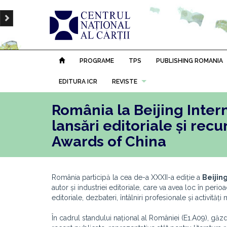
PROGRAME
TPS
PUBLISHING ROMANIA
EDITURA ICR
REVISTE
România la Beijing Intern
lansări editoriale și rec
Awards of China
România participă la cea de-a XXXII-a ediție a
Beijing
autor și industriei editoriale, care va avea loc în perio
editoriale, dezbateri, întâlniri profesionale și activi
În cadrul standului național al României (E1.A09), gă