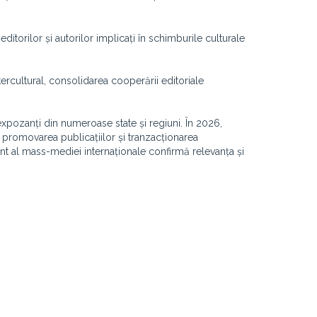
ditorilor și autorilor implicați în schimburile culturale
ercultural, consolidarea cooperării editoriale
expozanți din numeroase state și regiuni. În 2026,
în promovarea publicațiilor și tranzacționarea
ant al mass-mediei internaționale confirmă relevanța și