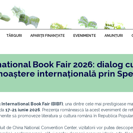
TÂRGURI
APARIŢII FINANŢATE
EVENIMENTE
ANUNȚURI
ational Book Fair 2026: dialog cu
unoaștere internațională prin Sp
 International Book Fair (BIBF)
, una dintre cele mai prestigioase man
ada
17-21 iunie 2026
. Prezența românească la acest eveniment de re
tăți menite să promoveze literatura și cultura română în Republica Popul
zduit de China National Convention Center, vizitatorii vor putea desco