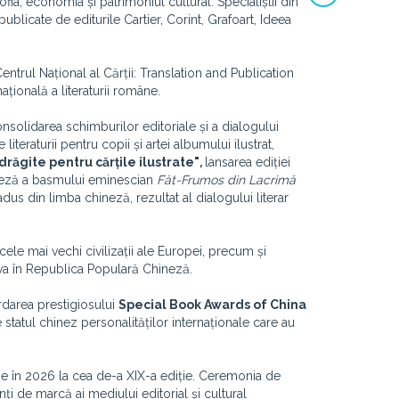
fia, economia și patrimoniul cultural. Specialiștii din
 publicate de editurile Cartier, Corint, Grafoart, Ideea
ntrul Național al Cărții: Translation and Publication
ională a literaturii române.
consolidarea schimburilor editoriale și a dialogului
e literaturii pentru copii și artei albumului ilustrat,
răgite pentru cărțile ilustrate"
,
lansarea ediției
ineză a basmului eminescian
Făt-Frumos din Lacrimă
s din limba chineză, rezultat al dialogului literar
cele mai vechi civilizații ale Europei, precum și
va în Republica Populară Chineză.
rdarea prestigiosului
Special Book Awards of China
 statul chinez personalităților internaționale care au
nge în 2026 la cea de-a XIX-a ediție. Ceremonia de
i de marcă ai mediului editorial și cultural