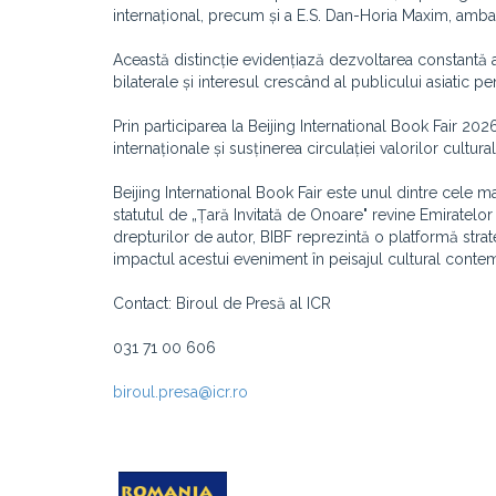
internațional, precum
și a E.S. Dan-Horia Maxim, amba
Această distincție evidențiază dezvoltarea constantă a r
bilaterale și interesul crescând al publicului asiatic pe
Prin participarea la Beijing International Book Fair 20
internaționale și susținerea circulației valorilor cultura
Beijing International Book Fair este unul dintre cele 
statutul de „Țară Invitată de Onoare" revine Emiratelor
drepturilor de autor, BIBF reprezintă o platformă stra
impactul acestui eveniment în peisajul cultural conte
Contact: Biroul de Presă al ICR
031 71 00 606
biroul.presa@icr.ro