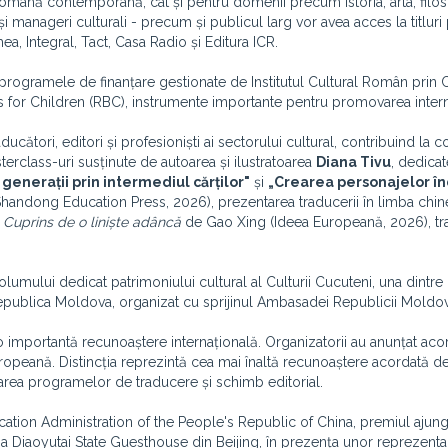
 română contemporană, cât și pentru domenii precum istoria, arta, filoso
ri și manageri culturali - precum și publicul larg vor avea acces la titluri
a, Integral, Tact, Casa Radio și Editura ICR.
programele de finanțare gestionate de Institutul Cultural Român prin Ce
for Children (RBC), instrumente importante pentru promovarea internaț
ucători, editori și profesioniști ai sectorului cultural, contribuind la 
rclass-uri susținute de autoarea și ilustratoarea
Diana Tivu
, dedicat
generații prin intermediul cărților"
și
„Crearea personajelor înd
Shandong Education Press, 2026), prezentarea traducerii în limba ch
i
Cuprins de o liniște adâncă
de Gao Xing (Ideea Europeană, 2026), tradu
lumului dedicat patrimoniului cultural al Culturii Cucuteni, una dintre 
epublica Moldova, organizat cu sprijinul Ambasadei Republicii Moldo
importantă recunoaștere internațională. Organizatorii au anunțat aco
Europeană. Distincția reprezintă cea mai înaltă recunoaștere acordată de
tarea programelor de traducere și schimb editorial.
lication Administration of the People's Republic of China, premiul aju
a Diaoyutai State Guesthouse din Beijing, în prezența unor reprezentanț