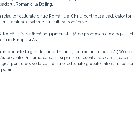
sadorul României la Beijing.
elațiilor culturale dintre România și China, contribuția traducătorilor, e
ntru literatura și patrimoniul cultural românesc.
26, România își reafirmă angajamentul față de promovarea dialogului int
le între Europa și Asia.
mai importante târguri de carte din lume, reunind anual peste 2.500 de 
 Arabe Unite. Prin amploarea sa și prin rolul esențial pe care îl joacă 
tegică pentru dezvoltarea industriei editoriale globale. Interesul const
mporan.