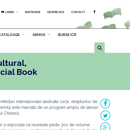
LIMBA
PARTENERI
DESPRE NOI
CONTACT
CATALOAGE
ARHIVĂ
BURSE ICR
ltural,
ecial Book
ifestări internaționale dedicate cărții, drepturilor de
ferință este marcată de un program amplu de lansări
ară Chineză.
peri o expoziție ce reunește peste 300 de volume