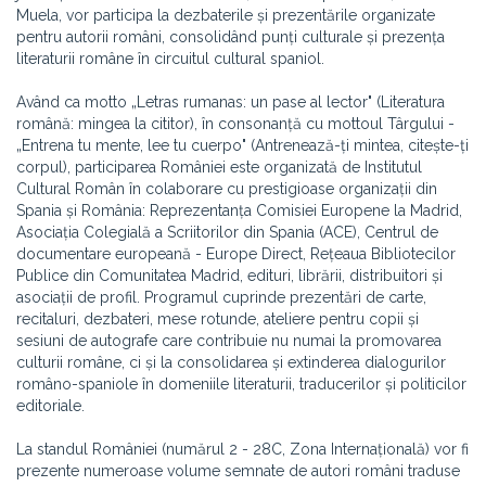
Muela, vor participa la dezbaterile și prezentările organizate
pentru autorii români, consolidând punți culturale și prezența
literaturii române în circuitul cultural spaniol.
Având ca motto „Letras rumanas: un pase al lector" (Literatura
română: mingea la cititor), în consonanță cu mottoul Târgului -
„Entrena tu mente, lee tu cuerpo" (Antrenează-ți mintea, citește-ți
corpul), participarea României este organizată de Institutul
Cultural Român în colaborare cu prestigioase organizații din
Spania și România: Reprezentanța Comisiei Europene la Madrid,
Asociația Colegială a Scriitorilor din Spania (ACE), Centrul de
documentare europeană - Europe Direct, Rețeaua Bibliotecilor
Publice din Comunitatea Madrid, edituri, librării, distribuitori și
asociații de profil. Programul cuprinde prezentări de carte,
recitaluri, dezbateri, mese rotunde, ateliere pentru copii și
sesiuni de autografe care contribuie nu numai la promovarea
culturii române, ci și la consolidarea și extinderea dialogurilor
româno-spaniole în domeniile literaturii, traducerilor și politicilor
editoriale.
La standul României (numărul 2 - 28C, Zona Internațională) vor fi
prezente numeroase volume semnate de autori români traduse