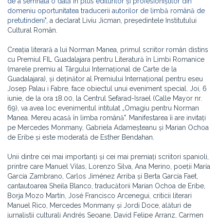
de a semnala o dată în plus editurilor și profesioniștilor din
domeniu oportunitatea traducerii autorilor de limbă română de
pretutindeni"
, a declarat Liviu Jicman, președintele Institutului
Cultural Român.
Creația literară a lui Norman Manea, primul scriitor român distins
cu Premiul FIL Guadalajara pentru Literatură în Limbi Romanice
(marele premiu al Târgului Internațional de Carte de la
Guadalajara), și deținător al Premiului Internațional pentru eseu
Josep Palau i Fabre, face obiectul unui eveniment special. Joi, 6
iunie, de la ora 18.00, la Centrul Sefarad-Israel (Calle Mayor nr.
69), va avea loc evenimentul intitulat „Omagiu pentru Norman
Manea. Mereu acasă în limba română". Manifestarea îi are invitați
pe Mercedes Monmany, Gabriela Adameșteanu și Marian Ochoa
de Eribe și este moderată de Esther Bendahan.
Unii dintre cei mai importanți și cei mai premiați scriitori spanioli,
printre care Manuel Vilas, Lorenzo Silva, Ana Merino, poeții María
García Zambrano, Carlos Jiménez Arriba și Berta García Faet,
cantautoarea Sheila Blanco, traducătorii Marian Ochoa de Eribe,
Borja Mozo Martín, José Francisco Arcenegui, criticii literari
Manuel Rico, Mercedes Monmany și Jordi Doce, alături de
jurnaliștii culturali Andrés Seoane, David Felipe Arranz, Carmen