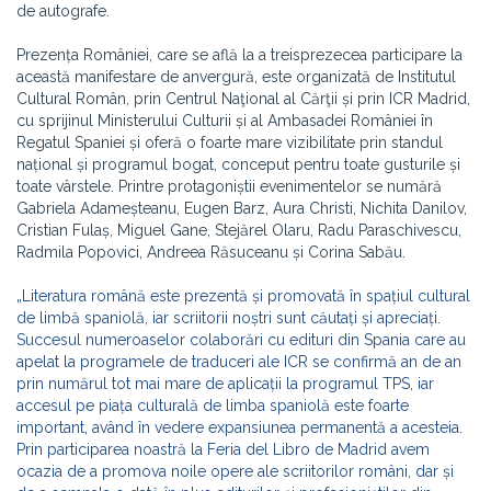
de autografe.
Prezența României, care se află la a treisprezecea participare la
această manifestare de anvergură, este organizată de Institutul
Cultural Român, prin Centrul Naţional al Cărţii și prin ICR Madrid,
cu sprijinul Ministerului Culturii și al Ambasadei României în
Regatul Spaniei și oferă o foarte mare vizibilitate prin standul
național și programul bogat, conceput pentru toate gusturile și
toate vârstele. Printre protagoniștii evenimentelor se numără
Gabriela Adameșteanu, Eugen Barz, Aura Christi, Nichita Danilov,
Cristian Fulaș, Miguel Gane, Stejărel Olaru, Radu Paraschivescu,
Radmila Popovici, Andreea Răsuceanu și Corina Sabău.
„Literatura română este prezentă și promovată în spațiul cultural
de limbă spaniolă, iar scriitorii noștri sunt căutați și apreciați.
Succesul numeroaselor colaborări cu edituri din Spania care au
apelat la programele de traduceri ale ICR se confirmă an de an
prin numărul tot mai mare de aplicații la programul TPS, iar
accesul pe piața culturală de limba spaniolă este foarte
important, având în vedere expansiunea permanentă a acesteia.
Prin participarea noastră la Feria del Libro de Madrid avem
ocazia de a promova noile opere ale scriitorilor români, dar și