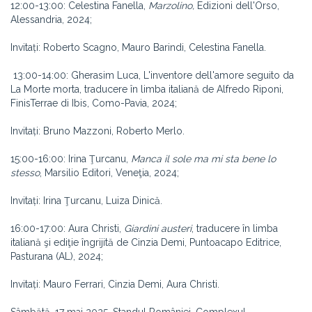
12:00-13:00: Celestina Fanella,
Marzolino,
Edizioni dell'Orso,
Alessandria, 2024;
Invitați: Roberto Scagno, Mauro Barindi, Celestina Fanella.
13:00-14:00: Gherasim Luca, L'inventore dell'amore seguito da
La Morte morta, traducere în limba italiană de Alfredo Riponi,
FinisTerrae di Ibis, Como-Pavia, 2024;
Invitați: Bruno Mazzoni, Roberto Merlo.
15:00-16:00: Irina Ţurcanu,
Manca il sole ma mi sta bene lo
stesso
, Marsilio Editori, Veneţia, 2024;
Invitați: Irina Ţurcanu, Luiza Dinică.
16:00-17:00: Aura Christi,
Giardini austeri
, traducere în limba
italiană şi ediţie îngrijită de Cinzia Demi, Puntoacapo Editrice,
Pasturana (AL), 2024;
Invitați: Mauro Ferrari, Cinzia Demi, Aura Christi.