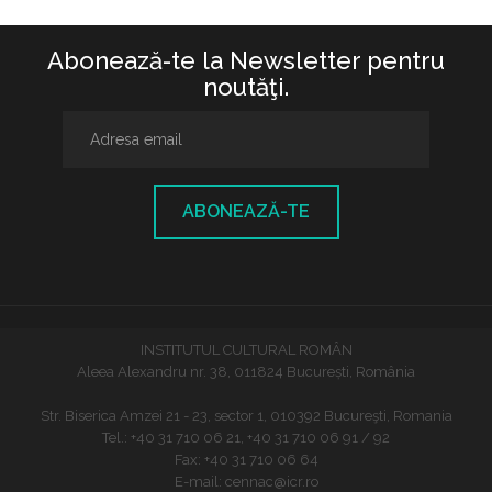
Abonează-te la Newsletter pentru
noutăţi.
ABONEAZĂ-TE
INSTITUTUL CULTURAL ROMÂN
Aleea Alexandru nr. 38, 011824 București, România
Str. Biserica Amzei 21 - 23, sector 1, 010392 Bucureşti, Romania
Tel.: +40 31 710 06 21, +40 31 710 06 91 / 92
Fax: +40 31 710 06 64
E-mail: cennac@icr.ro