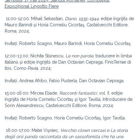
Sâmbătă, 17 mai 2025, Standul României, Complexul
Expoziţional Lingotto Fiere
11:00-12:00: Mihail Sebastian,
Diario. 1935-1944
, ediţie îngrijită de
Mauro Barindi şi Horia Corneliu Cicortaş, Castelvecchi Editore,
Roma, 2024;
Invitați: Roberto Scagno, Mauro Barindi, Horia Corneliu Cicortaş.
12:00-13:00: Nichita Stănescu,
Le non parole
, traducere în limba
italiană şi ediţie îngrijită de Dan Octavian Cepraga, FinisTerrae di
Ibis, Como-Pavia, 2024;
Invitați: Andrea Afribo, Fabio Pusterla, Dan Octavian Cepraga.
15:00-16:00: Mircea Eliade,
Racconti fantastici
, vol. II, ediţie
îngrijită de Horia Corneliu Cicortaş şi Igor Tavilla, Introducere de
Sorin Alexandrescu, Castelvecchi Editore, Roma, 2024;
Invitați: Roberto Scagno, Horia Corneliu Cicortaş, Igor Tavilla.
16:00-17:00: Matei Vişniec,
Vecchio clown cercasi e La storia
degli orsi panda raccontata da un sassofonista che ha una