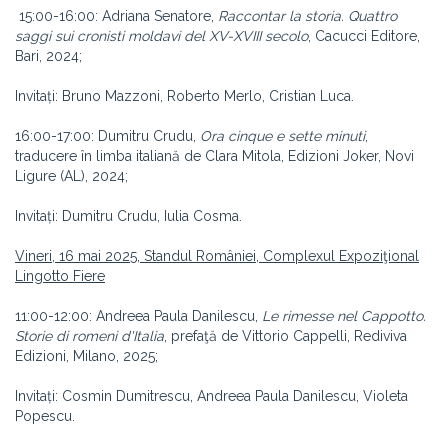
15:00-16:00: Adriana Senatore,
Raccontar la storia. Quattro
saggi sui cronisti moldavi del XV-XVIII secolo
, Cacucci Editore,
Bari, 2024;
Invitați: Bruno Mazzoni, Roberto Merlo, Cristian Luca.
16:00-17:00: Dumitru Crudu,
Ora cinque e sette minuti
,
traducere în limba italiană de Clara Mitola, Edizioni Joker, Novi
Ligure (AL), 2024;
Invitați: Dumitru Crudu, Iulia Cosma.
Vineri, 16 mai 2025, Standul României, Complexul Expoziţional
Lingotto Fiere
11:00-12:00: Andreea Paula Danilescu,
Le rimesse nel Cappotto.
Storie di romeni d'Italia
, prefaţă de Vittorio Cappelli, Rediviva
Edizioni, Milano, 2025;
Invitați: Cosmin Dumitrescu, Andreea Paula Danilescu, Violeta
Popescu.